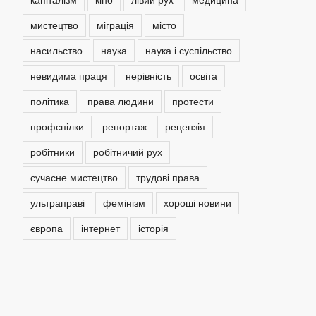
мистецтво
міграція
місто
насильство
наука
наука і суспільство
невидима праця
нерівність
освіта
політика
права людини
протести
профспілки
репортаж
рецензія
робітники
робітничий рух
сучасне мистецтво
трудові права
ультраправі
фемінізм
хороші новини
європа
інтернет
історія