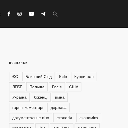
Search
for:
с
Search Button
ПОЗНАЧКИ
ЄС
Близький Схід
Київ
Курдистан
ЛГБТ
Польща
Росія
США
Україна
біженці
війна
гарячі коментарі
держава
документальне кіно
екологія
економіка
капіталізм
кіно
лівий рух
медицина