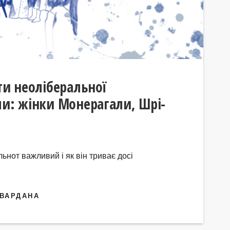
ти неоліберальної
ми: жінки Монерагали, Шрі-
льнот важливий і як він триває досі
АВАРДАНА