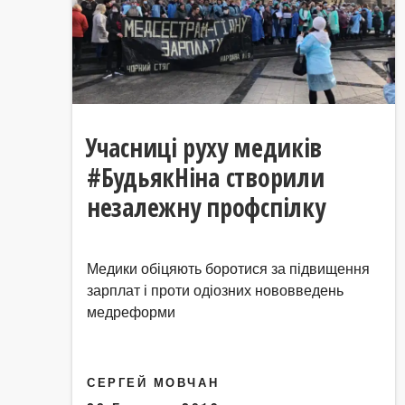
Учасниці руху медиків
#БудьякНіна створили
незалежну профспілку
Медики обіцяють боротися за підвищення
зарплат і проти одіозних нововведень
медреформи
СЕРГЕЙ МОВЧАН