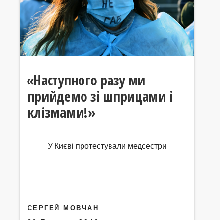
«Наступного разу ми
прийдемо зі шприцами і
клізмами!»
У Києві протестували медсестри
СЕРГЕЙ МОВЧАН