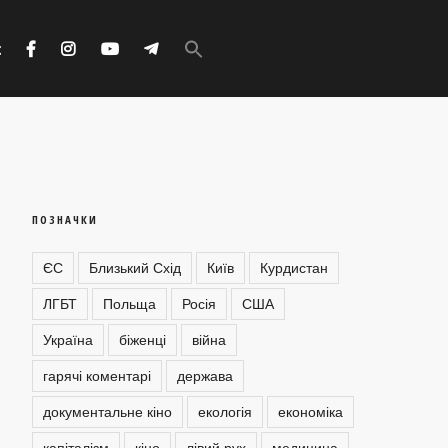
Search
for:
с
Search Button
ПОЗНАЧКИ
ЄС
Близький Схід
Київ
Курдистан
ЛГБТ
Польща
Росія
США
Україна
біженці
війна
гарячі коментарі
держава
документальне кіно
екологія
економіка
капіталізм
кіно
лівий рух
медицина