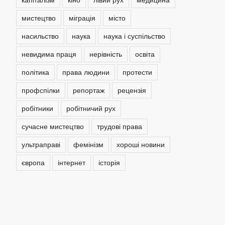
мистецтво
міграція
місто
насильство
наука
наука і суспільство
невидима праця
нерівність
освіта
політика
права людини
протести
профспілки
репортаж
рецензія
робітники
робітничий рух
сучасне мистецтво
трудові права
ультраправі
фемінізм
хороші новини
європа
інтернет
історія